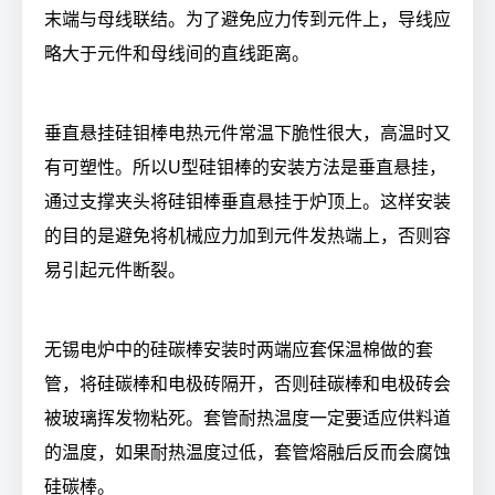
末端与母线联结。为了避免应力传到元件上，导线应
略大于元件和母线间的直线距离。
垂直悬挂硅钼棒电热元件常温下脆性很大，高温时又
有可塑性。所以
U
型硅钼棒的安装方法是垂直悬挂，
通过支撑夹头将硅钼棒垂直悬挂于炉顶上。这样安装
的目的是避免将机械应力加到元件发热端上，否则容
易引起元件断裂。
无锡电炉中的硅碳棒安装时两端应套保温棉做的套
管，将硅碳棒和电极砖隔开，否则硅碳棒和电极砖会
被玻璃挥发物粘死。套管耐热温度一定要适应供料道
的温度，如果耐热温度过低，套管熔融后反而会腐蚀
硅碳棒。