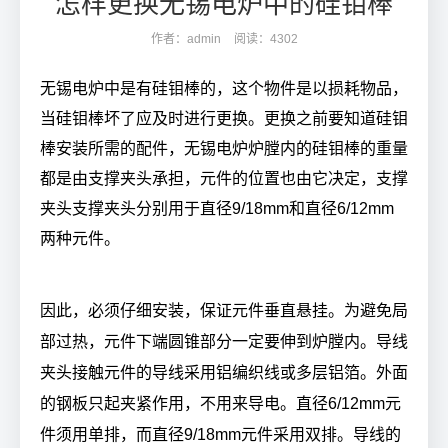
怎样更换无锡电炉中的硅钼棒
作者：admin
阅读：4302
无锡电炉中是有硅钼棒的，这个物件是以损耗物品，
当硅钼棒坏了应及时进行更换。更换之前要知道硅钼
棒安装所需的配件，无锡电炉炉膛内的硅钼棒的重量
都是由支撑夹头承担，元件的位置也由它决定，支撑
夹头支撑夹头分别用于直径
9/18mm
和直径
6/12mm
两种元件。
因此，必须仔细安装，保证元件垂直悬挂。为避免局
部过热，元件下端圆锥部分一定要伸到炉膛内。导线
夹头接触元件的导线采用铝编织线或多层铝箔。外面
的钢板只起夹紧作用，不用来导电。直径
6/12mm
元
件须用单排，而直径
9/18mm
元件采用双排。导线的