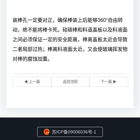
装棒孔一定要对正，确保棒装上后能够
360
°自由转
动，绝不能将棒卡死。硅碳棒和料道盖板以及料液面
之间必须保证一定的安全距离，棒离盖板太近会导致
二者局部过热；棒离料液面太近，又会使玻璃挥发物
对棒的腐蚀加重。
◀ 上一篇
返回顶部
下一篇 ▶
苏ICP备09006036号-1