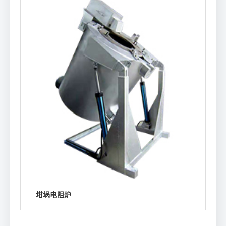
坩埚电阻炉
浏览详情